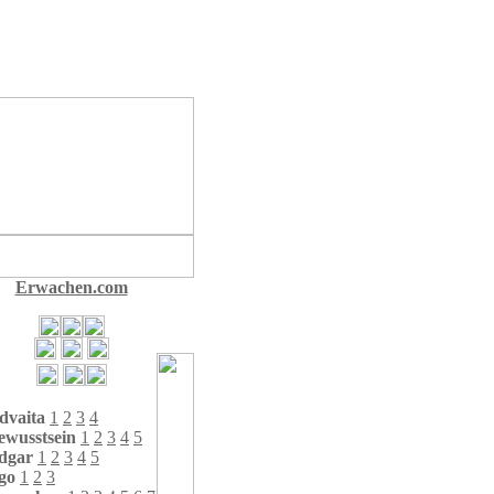
Erwachen.com
dvaita
1
2
3
4
ewusstsein
1
2
3
4
5
dgar
1
2
3
4
5
go
1
2
3