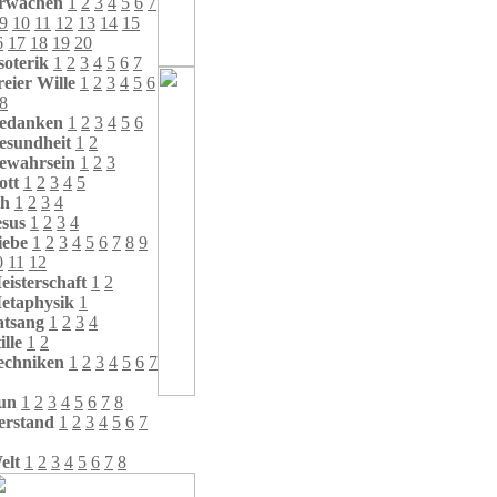
rwachen
1
2
3
4
5
6
7
9
10
11
12
13
14
15
6
17
18
19
20
soterik
1
2
3
4
5
6
7
reier Wille
1
2
3
4
5
6
8
edanken
1
2
3
4
5
6
esundheit
1
2
ewahrsein
1
2
3
ott
1
2
3
4
5
ch
1
2
3
4
esus
1
2
3
4
iebe
1
2
3
4
5
6
7
8
9
0
11
12
eisterschaft
1
2
etaphysik
1
atsang
1
2
3
4
ille
1
2
echniken
1
2
3
4
5
6
7
un
1
2
3
4
5
6
7
8
erstand
1
2
3
4
5
6
7
elt
1
2
3
4
5
6
7
8