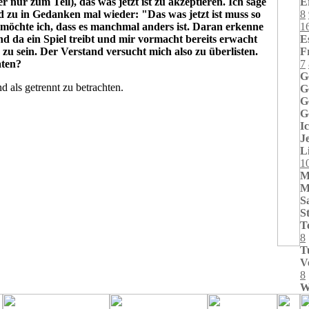
er nur zum Teil), das was jetzt ist zu akzeptieren. Ich sage
E
 zu in Gedanken mal wieder: "Das was jetzt ist muss so
8
 möchte ich, dass es manchmal anders ist. Daran erkenne
1
nd da ein Spiel treibt und mir vormacht bereits erwacht
E
 zu sein. Der Verstand versucht mich also zu überlisten.
F
aten?
7
G
d als getrennt zu betrachten.
G
G
G
I
J
L
1
M
M
S
St
T
8
T
V
8
W