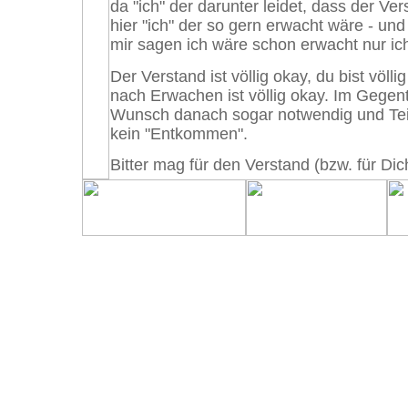
da "ich" der darunter leidet, dass der Ver
hier "ich" der so gern erwacht wäre - und
mir sagen ich wäre schon erwacht nur ic
Der Verstand ist völlig okay, du bist völ
nach Erwachen ist völlig okay. Im Gegente
Wunsch danach sogar notwendig und Teil
kein "Entkommen".
Bitter mag für den Verstand (bzw. für Dic
ungern abstrakte Worte wie "Verstand" od
diese Worte meist Trennung ausdrücken) 
seinen Wunsch nach Erwachen akzeptieren
aber andererseits nichts TUN kann, um 
erfüllen !! DER NÄCHSTE KONFLIKT !! D
schon r.a.s.e.n.d. machen. *gg*
Wenn es dir bestimmt ist, deine Selbstna
keine Chance haben, dies zu verhindern. 
hinauszögern können, doch schlussendli
richtigen und vorbestimmten Zeitpunkt er
ob du nun vorher suchst oder entspannst
Verstand verdammst, oder annimmst. Völlig